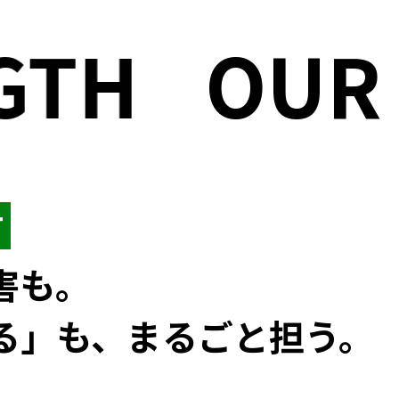
GTH
OUR S
T
害も。
る」も、まるごと担う。