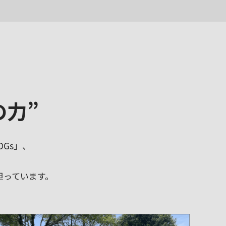
の力”
Gs」、
担っています。